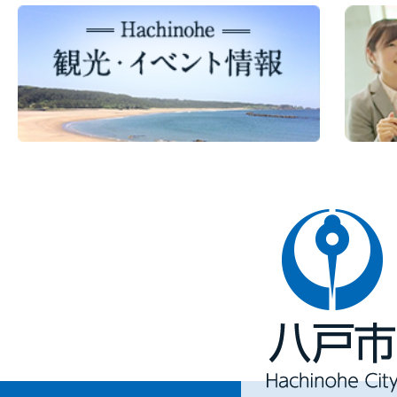
八
戸
市
Hachinohe
City