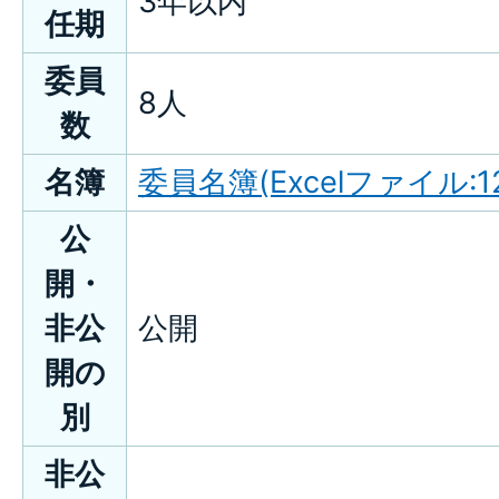
3年以内
任期
委員
8人
数
名簿
委員名簿(Excelファイル:12
公
開・
非公
公開
開の
別
非公