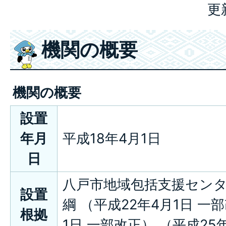
更
機関の概要
機関の概要
設置
年月
平成18年4月1日
日
八戸市地域包括支援セン
設置
綱 （平成22年4月1日 一
根拠
1日 一部改正） （平成25