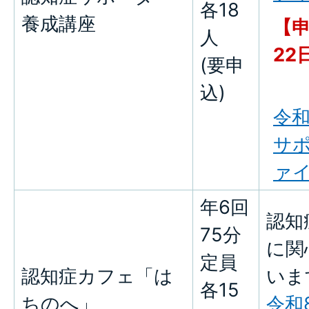
各18
養成講座
【申
人
22
(要申
込)
令和
サポ
ァイ
年6回
認知
75分
に関
定員
認知症カフェ「は
いま
各15
ちのへ」
令和