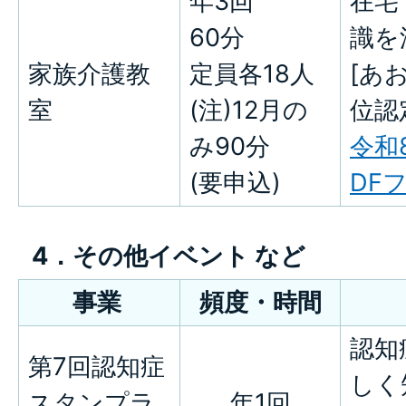
年3回
在宅
60分
識を
家族介護教
定員各18人
[あ
室
(注)12月の
位認
み90分
令和
(要申込)
DFフ
4．その他イベント など
事業
頻度・時間
認知
第7回認知症
しく
スタンプラ
年1回