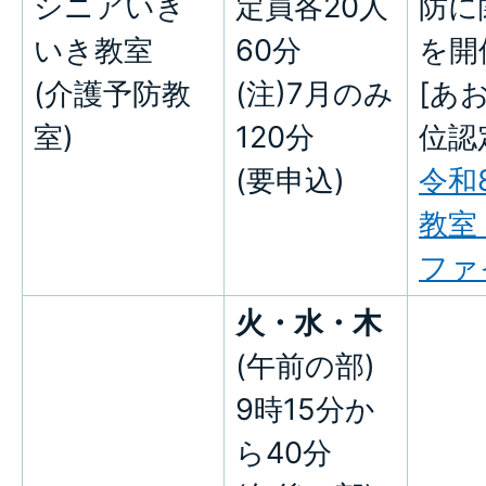
シニアいき
定員各20人
防に
いき教室
60分
を開
(介護予防教
(注)7月のみ
[あ
室)
120分
位認
(要申込)
令和
教室
ファイ
火・水・木
(午前の部)
9時15分か
ら40分