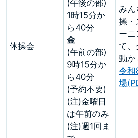
(午後の部)
みん
1時15分か
操・
ら40分
ーニ
金
体操会
て、
(午前の部)
動か
9時15分か
令和
ら40分
場(P
(予約不要)
(注)金曜日
は午前のみ
(注)週1回ま