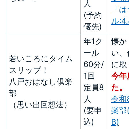
人
「は
(予約
ル:4
優先)
年1ク
懐か
ール
い、
若いころにタイム
60分/
に取
スリップ！
1回
今年
八戸おはなし倶楽
定員8
た。
部
人
令和
（思い出回想法）
(要申
楽部(
込)
B)