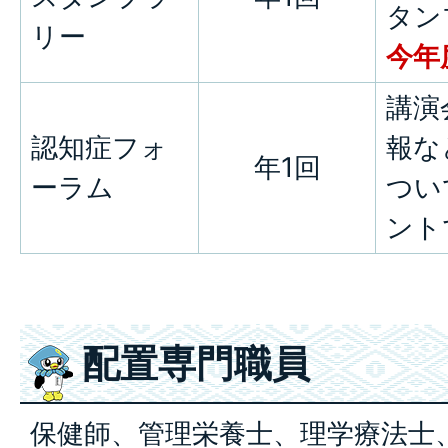
タン
リー
今年
講演
認知症フォ
報な
年1回
ーラム
つい
ント
配置専門職員
保健師、管理栄養士、理学療法士