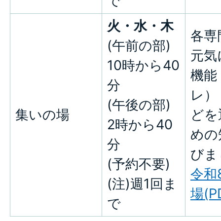
で
火・水・木
各専
(午前の部)
元気
10時から40
機能
分
レ）
(午後の部)
集いの場
どを
2時から40
めの
分
びま
(予約不要)
令和
(注)週1回ま
場(P
で