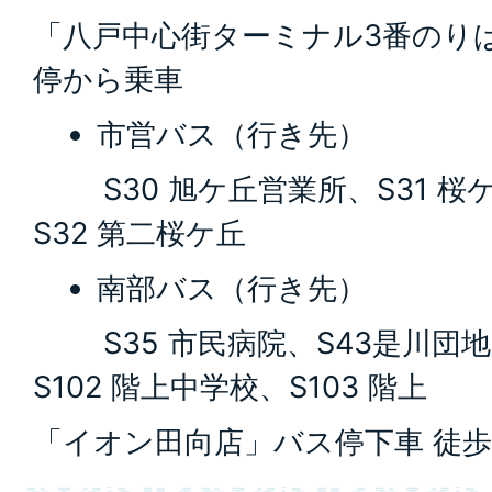
「八戸中心街ターミナル3番のり
停から乗車
市営バス（行き先）
S30 旭ケ丘営業所、S31 桜
S32 第二桜ケ丘
南部バス（行き先）
S35 市民病院、S43是川団地、
S102 階上中学校、S103 階上
「イオン田向店」バス停下車 徒歩