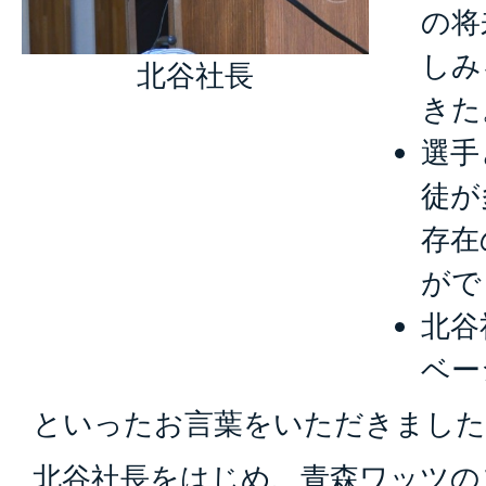
の将
しみ
北谷社長
きた
選手
徒が
存在
がで
北谷
ベー
といったお言葉をいただきました
北谷社長をはじめ、青森ワッツの