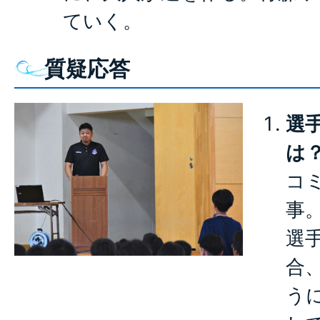
ていく。
質疑応答
選
は
コ
事
選
合
う