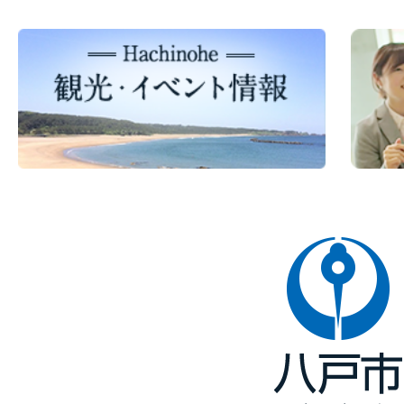
八
戸
市
Hachinohe
City