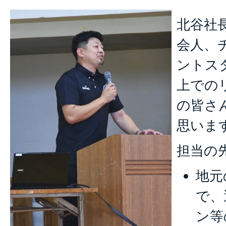
北谷社
会人、
ントス
上での
の皆さ
思いま
担当の
地元
で、
ン等