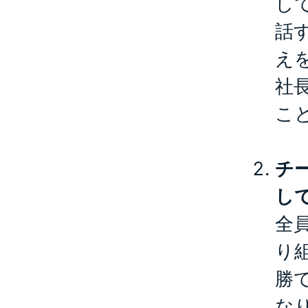
し
話
え
社
こ
チ
し
全
り
勝
な