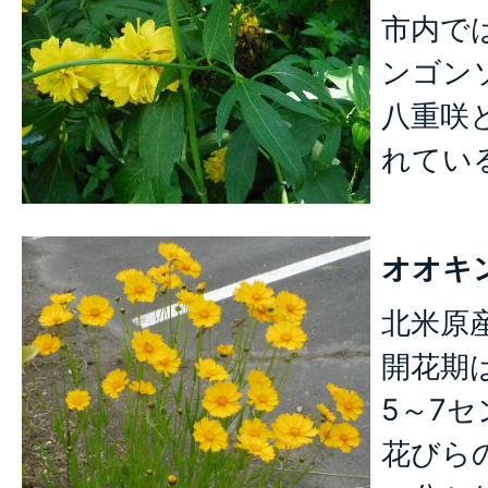
市内で
ンゴン
八重咲
れてい
オオキ
北米原
開花期
5～7
花びら