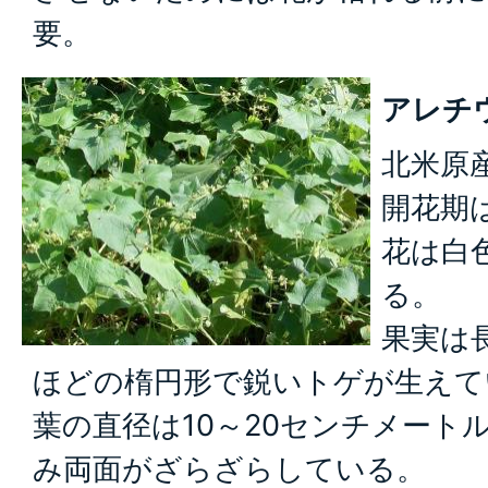
要。
アレチ
北米原
開花期
花は白
る。
果実は
ほどの楕円形で鋭いトゲが生えて
葉の直径は10～20センチメート
み両面がざらざらしている。