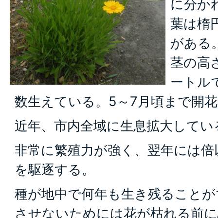
に分か
葉は楕
がある
茎の高さ
ートル
数生えている。5～7月頃まで開
近年、市内全域に生息拡大してい
非常に繁殖力が強く、翌年には倍
を駆逐する。
種が地中で何年も生き残ることが
させないためには花が枯れる前に