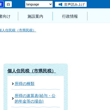
音声読み上げ
者向け
施設案内
行政情報
個人住民税（市県民税）
個人住民税（市県民税）
所得の種類
所得の速算表(給与・公
的年金等の場合)