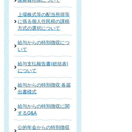
医療費控除について
上場株式等の配当所得等
に係る個人住民税の課税
方式の選択について
給与からの特別徴収につ
いて
給与支払報告書(総括表)
について
給与からの特別徴収 各届
出書様式
給与からの特別徴収に関
するQ&A
公的年金からの特別徴収