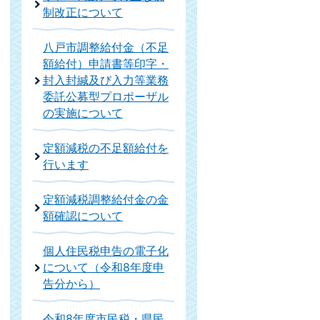
制改正について
八戸市調整給付金（不足
額給付）申請書等印字・
封入封緘及び入力等業務
委託公募型プロポーザル
の実施について
定額減税の不足額給付を
行います
定額減税調整給付金の金
額確認について
個人住民税申告の電子化
について（令和8年度申
告分から）
令和8年度市民税・県民