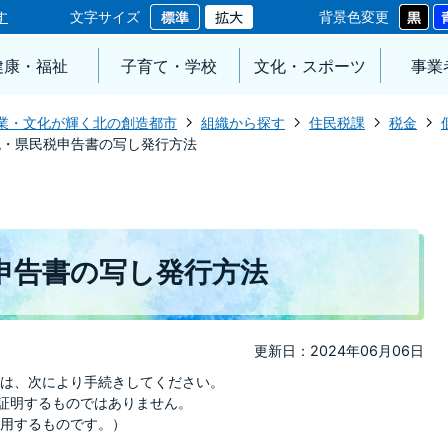
す
文字サイズ
背景色変更
健康・福祉
子育て・学校
文化・スポーツ
事業
業・文化が輝く北の創造都市
組織から探す
住民税課
税金
税・県民税申告書の写し発行方法
申告書の写し発行方法
更新日：2024年06月06日
は、次により手続きしてください。
を証明するものではありません。
用するものです。）