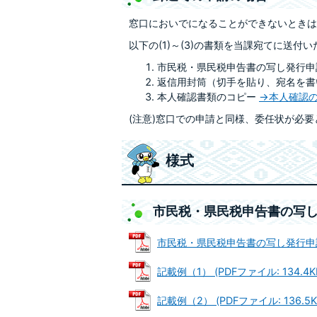
窓口においでになることができないときは
以下の(1)～(3)の書類を当課宛てに送
市民税・県民税申告書の写し発行申
返信用封筒（切手を貼り、宛名を書
本人確認書類のコピー
→本人確認
(注意)窓口での申請と同様、委任状が必
様式
市民税・県民税申告書の写
市民税・県民税申告書の写し発行申請書 (
記載例（1） (PDFファイル: 134.4K
記載例（2） (PDFファイル: 136.5K