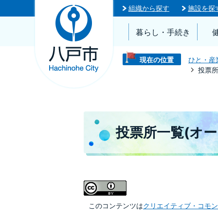
組織から探す
施設を探
暮らし・手続き
現在の位置
ひと・産
投票所
投票所一覧(オー
このコンテンツは
クリエイティブ・コモンズ