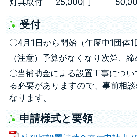
灯具取付
25,000円
50,0
受付
〇4月1日から開始（年度中1団体
（注意）予算がなくなり次第、締
〇当補助金による設置工事につい
る必要がありますので、事前相談
なります。
申請様式と要領