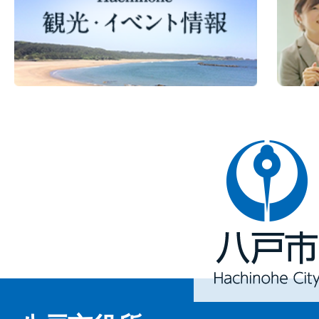
八
戸
市
Hachinohe
City