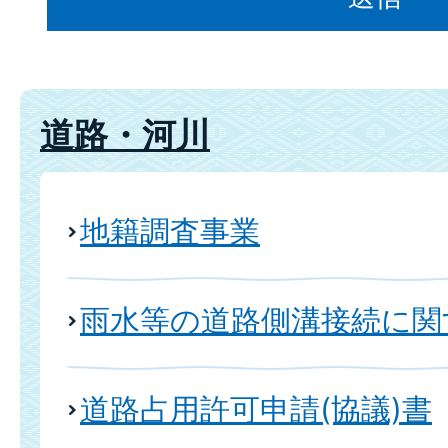
道路・河川
地籍調査事業
雨水等の道路側溝接続に関
道路占用許可申請(協議)書