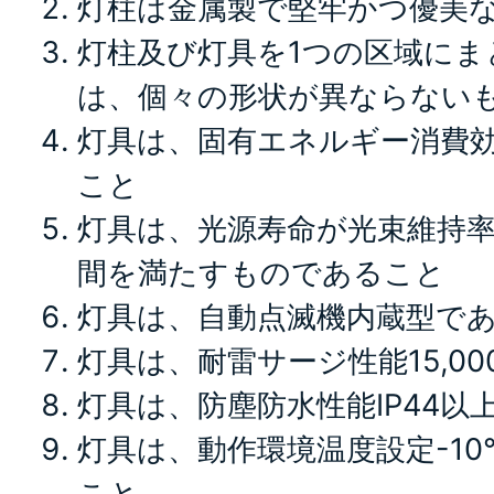
灯柱は金属製で堅牢かつ優美
灯柱及び灯具を1つの区域にま
は、個々の形状が異ならない
灯具は、固有エネルギー消費効率
こと
灯具は、光源寿命が光束維持率7
間を満たすものであること
灯具は、自動点滅機内蔵型で
灯具は、耐雷サージ性能15,0
灯具は、防塵防水性能IP44以
灯具は、動作環境温度設定-10
こと