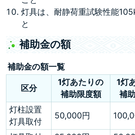
灯具は、耐静荷重試験性能105k
と
補助金の額
補助金の額一覧
1灯あたりの
1灯
区分
補助限度額
補
灯柱設置
50,000円
100,
灯具取付