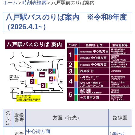
ホーム
＞
時刻表検索
＞八戸駅前のりば案内
八戸駅バスのりば案内 ※令和8年度
（2026.4.1~）
の
取扱
り
方面（行先）
路線図
業者
ば
中心街方面
市営
1番のり