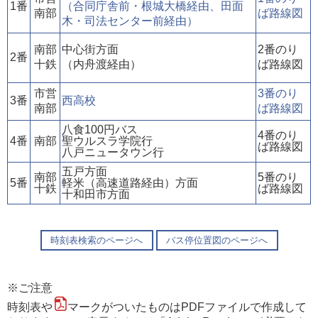
1番
（合同庁舎前・根城大橋経由、田面
南部
ば路線図
木・司法センター前経由）
南部
中心街方面
2番のり
2番
十鉄
（内舟渡経由）
ば路線図
市営
3番のり
3番
西高校
南部
ば路線図
八食100円バス
4番のり
4番
南部
聖ウルスラ学院行
ば路線図
八戸ニュータウン行
五戸方面
南部
5番のり
5番
軽米（高速道路経由）方面
十鉄
ば路線図
十和田市方面
時刻表検索のページへ
バス停位置図のページへ
※ご注意
時刻表や
マークがついたものはPDFファイルで作成して