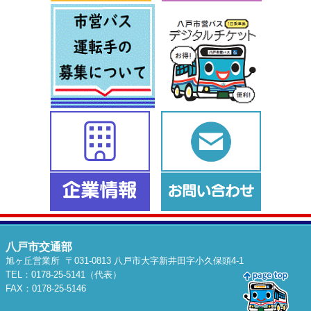
八戸市交通部
旭ヶ丘営業所 〒031-0813 八戸市大字新井田字小久保頭4-1
TEL：0178-25-5141（代表）
FAX：0178-25-5146