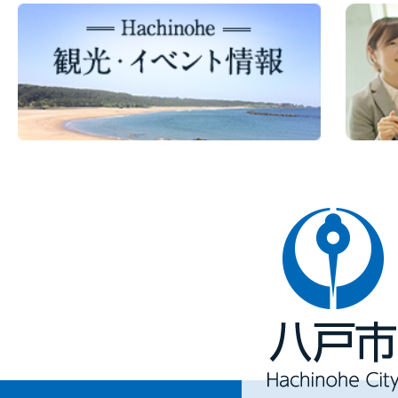
八
戸
市
Hachinohe
City