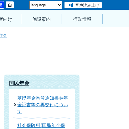
音声読み上げ
者向け
施設案内
行政情報
年金
国民年金
基礎年金番号通知書や年
金証書等の再交付につい
て
社会保険料(国民年金保