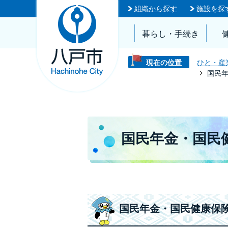
組織から探す
施設を探
暮らし・手続き
現在の位置
ひと・産
国民
国民年金・国民
国民年金・国民健康保