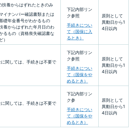
の扶養からはずれたときのみ
下記内部リン
マイナンバー確認書類または
ク参照
原則として
基礎年金番号がわかるもの
異動日から1
手続きについ
扶養からはずれた年月日のわ
4日以内
て（国保に入
かるもの（資格喪失確認書な
るとき）
ど）
下記内部リン
ク参照
原則として
金に関しては、手続きは不要で
異動日から1
手続きについ
4日以内
て（国保をや
めるとき）
下記内部リン
ク参
原則として
金に関しては、手続きは不要で
異動日から1
手続きについ
4日以内
て（国保をや
めるとき）