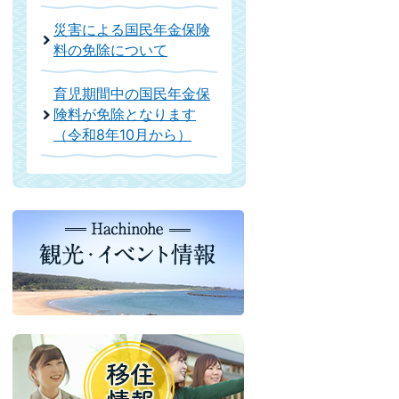
災害による国民年金保険
料の免除について
育児期間中の国民年金保
険料が免除となります
（令和8年10月から）