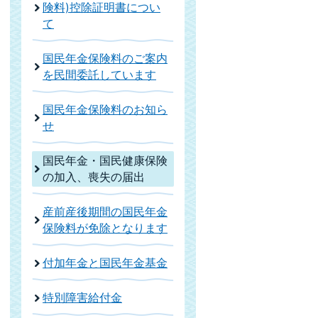
険料)控除証明書につい
て
国民年金保険料のご案内
を民間委託しています
国民年金保険料のお知ら
せ
国民年金・国民健康保険
の加入、喪失の届出
産前産後期間の国民年金
保険料が免除となります
付加年金と国民年金基金
特別障害給付金