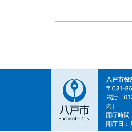
八戸市役
〒031-
電話 01
八
内
）
戸
開庁時間
市
Hachinohe
開庁日：
City