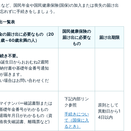
きなど、国民年金や国民健康保険(国保)の加入または喪失の届け出
忘れずに手続きをしましょう。
出一覧表
国民健康保険の
金の届け出に必要なもの （20
届け出に必要な
届け出期限
歳～60歳未満の人）
もの
続き不要。
の誕生日からおおむね2週間
納付書や基礎年金番号通知
が届きます。
い場合はお問い合わせくだ
下記内部リン
マイナンバー確認書類または
ク参照
原則として
基礎年金番号がわかるもの
異動日から1
手続きについ
退職年月日がわかるもの（資
4日以内
て（国保に入
格喪失確認書、離職票など)
るとき）