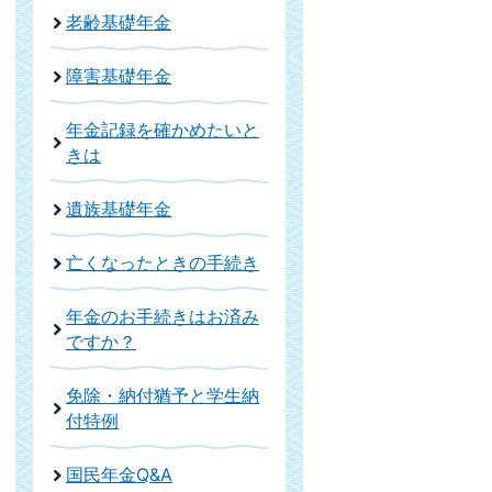
老齢基礎年金
障害基礎年金
年金記録を確かめたいと
きは
遺族基礎年金
亡くなったときの手続き
年金のお手続きはお済み
ですか？
免除・納付猶予と学生納
付特例
国民年金Q&A