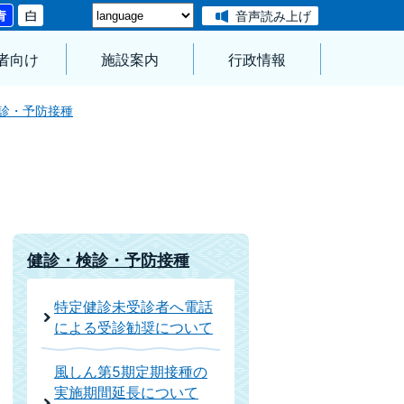
音声読み上げ
者向け
施設案内
行政情報
診・予防接種
健診・検診・予防接種
特定健診未受診者へ電話
による受診勧奨について
風しん第5期定期接種の
実施期間延長について