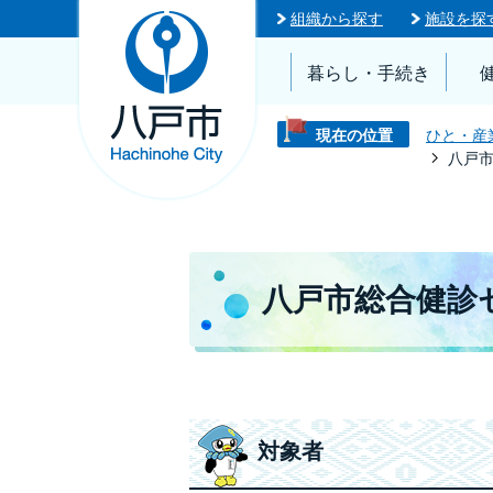
組織から探す
施設を探
暮らし・手続き
現在の位置
ひと・産
八戸
八戸市総合健診
対象者