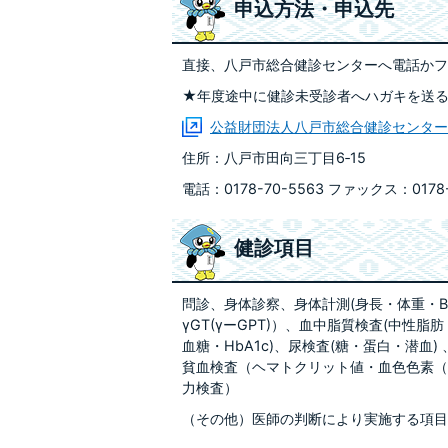
申込方法・申込先
直接、八戸市総合健診センターへ電話かフ
★年度途中に健診未受診者へハガキを送
公益財団法人八戸市総合健診センター
住所：八戸市田向三丁目6‐15
電話：0178-70-5563 ファックス：0178-
健診項目
問診、身体診察、身体計測(身長・体重・BMI
γGT(γーGPT)）、血中脂質検査(中性脂
血糖・HbA1c)、尿検査(糖・蛋白・潜血
貧血検査（ヘマトクリット値・血色色素（
力検査）
（その他）医師の判断により実施する項目