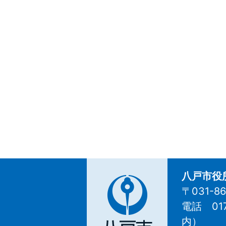
八戸市役
〒031-
電話 01
八
内
）