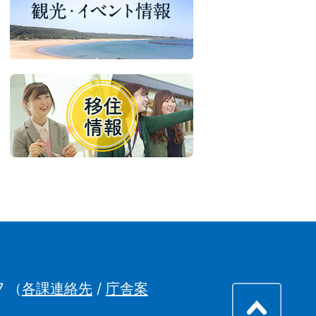
7
（
各課連絡先
/
庁舎案