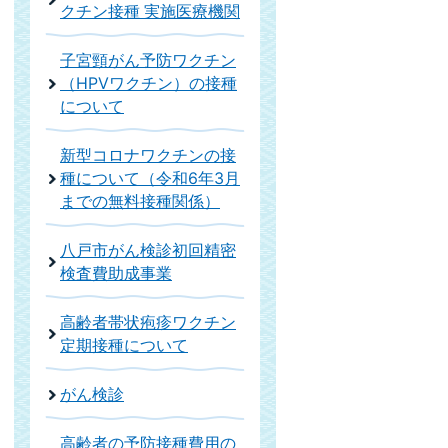
クチン接種 実施医療機関
子宮頸がん予防ワクチン
（HPVワクチン）の接種
について
新型コロナワクチンの接
種について（令和6年3月
までの無料接種関係）
八戸市がん検診初回精密
検査費助成事業
高齢者帯状疱疹ワクチン
定期接種について
がん検診
高齢者の予防接種費用の