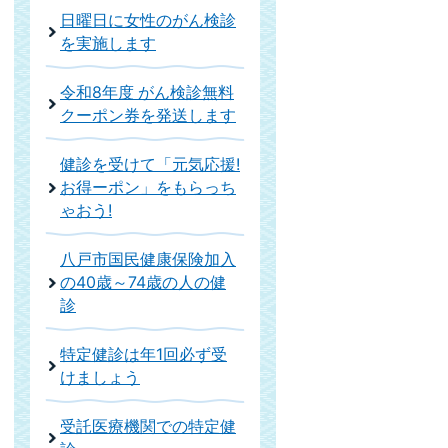
日曜日に女性のがん検診
を実施します
令和8年度 がん検診無料
クーポン券を発送します
健診を受けて「元気応援!
お得ーポン」をもらっち
ゃおう!
八戸市国民健康保険加入
の40歳～74歳の人の健
診
特定健診は年1回必ず受
けましょう
受託医療機関での特定健