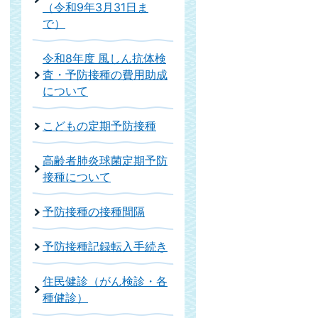
（令和9年3月31日ま
で）
令和8年度 風しん抗体検
査・予防接種の費用助成
について
こどもの定期予防接種
高齢者肺炎球菌定期予防
接種について
予防接種の接種間隔
予防接種記録転入手続き
住民健診（がん検診・各
種健診）