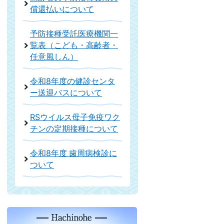
償還払いについて
予防接種受託医療機関一
覧表（こども・高齢者・
任意風しん）
令和8年度の健診センタ
ー送迎バスについて
RSウイルス母子免疫ワク
チンの定期接種について
令和8年度 歯周病検診に
ついて