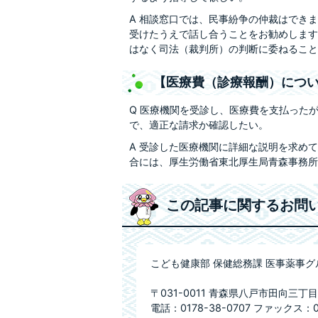
A 相談窓口では、民事紛争の仲裁はでき
受けたうえで話し合うことをお勧めします
はなく司法（裁判所）の判断に委ねること
【医療費（診療報酬）につ
Q 医療機関を受診し、医療費を支払った
で、適正な請求か確認したい。
A 受診した医療機関に詳細な説明を求め
合には、厚生労働省東北厚生局青森事務所
この記事に関するお問
こども健康部 保健総務課 医事薬事グ
〒031-0011 青森県八戸市田向三丁目
電話：0178-38-0707 ファックス：01