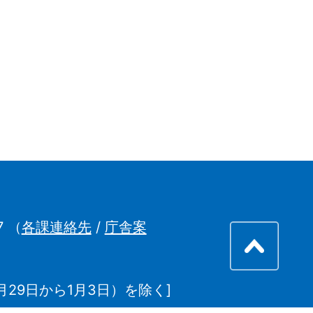
7
（
各課連絡先
/
庁舎案
29日から1月3日）を除く]