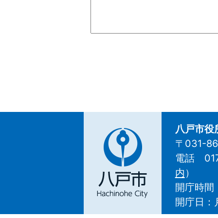
八戸市役
〒031-
電話 01
八
内
）
戸
開庁時間
市
Hachinohe
開庁日：
City