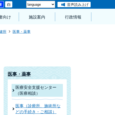
音声読み上げ
者向け
施設案内
行政情報
健所
医事・薬事
医事・薬事
医療安全支援センター
（医療相談）
医事（診療所、施術所な
どの手続き・ご相談）