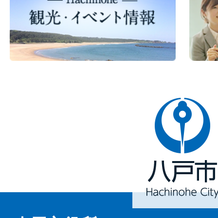
八
戸
市
Hachinohe
City