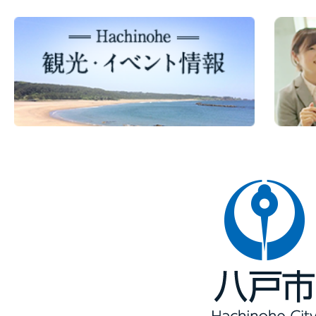
八
戸
市
Hachinohe
City