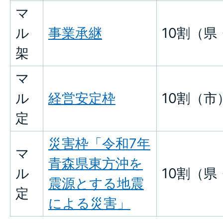
マ
ル
事業承継
10割（県
架
マ
ル
経営安定枠
10割（市
定
災害枠「令和7年
マ
青森県東方沖を
ル
10割（県
震源とする地震
定
による災害」