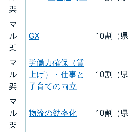
架
マ
ル
GX
10割（県
架
マ
労働力確保（賃
ル
上げ）・仕事と
10割（県
架
子育ての両立
マ
ル
物流の効率化
10割（県
架