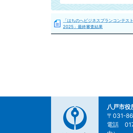
「はちのへビジネスプランコンテス
2025」最終審査結果
八戸市役
〒031-
電話 01
八