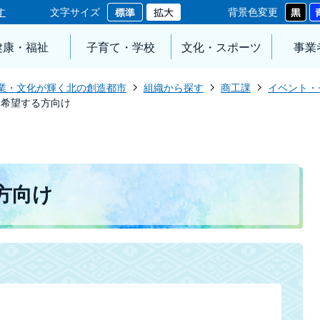
す
文字サイズ
背景色変更
健康・福祉
子育て・学校
文化・スポーツ
事業
業・文化が輝く北の創造都市
組織から探す
商工課
イベント・
を希望する方向け
方向け
。