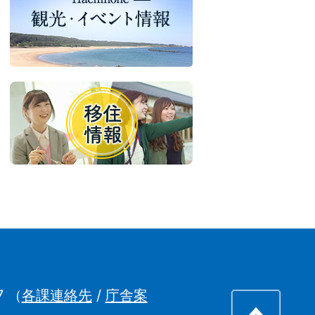
7
（
各課連絡先
/
庁舎案