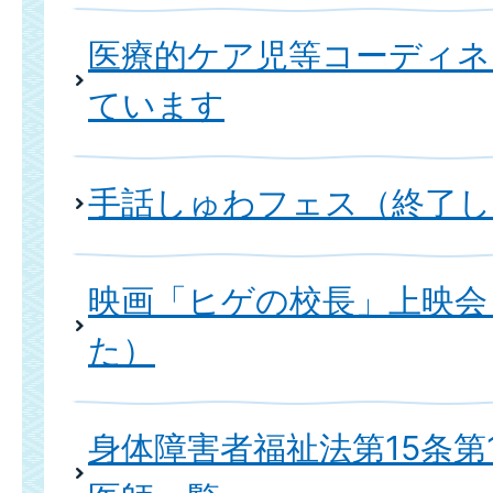
医療的ケア児等コーディネ
ています
手話しゅわフェス（終了し
映画「ヒゲの校長」上映会
た）
身体障害者福祉法第15条第