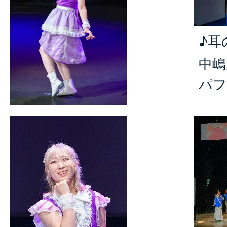
♪耳
中嶋
パフ