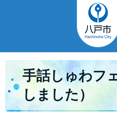
手話しゅわフ
しました）