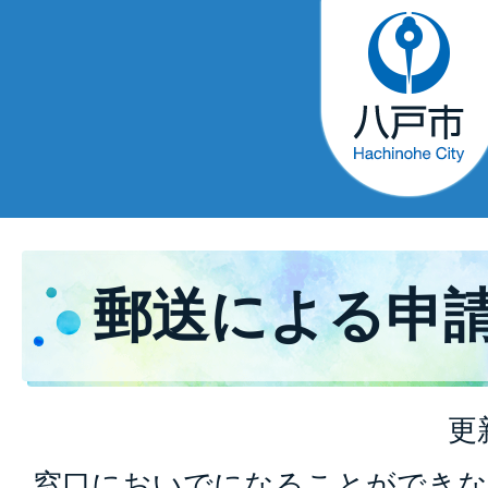
郵送による申
更
窓口においでになることができな