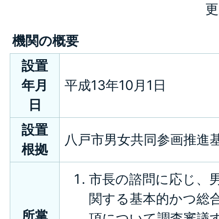
更
機関の概要
設置
年月
平成13年10月1日
日
設置
八戸市男女共同参画推進
根拠
市長の諮問に応じ、
関する基本的かつ総
所掌
項について調査審議