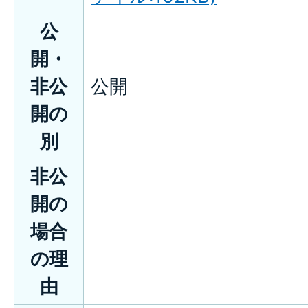
公
開・
非公
公開
開の
別
非公
開の
場合
の理
由