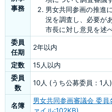
事務
男女共同参画の推進
況を調査し、必要が
市長に対し意見を述
委員
2年以内
任期
定数
15人以内
委員
10人 (うち公募委員：1人)
数
男女共同参画審議会 委員名
名簿
ァイル:102KB)