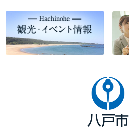
八
戸
市
Hachinohe
City