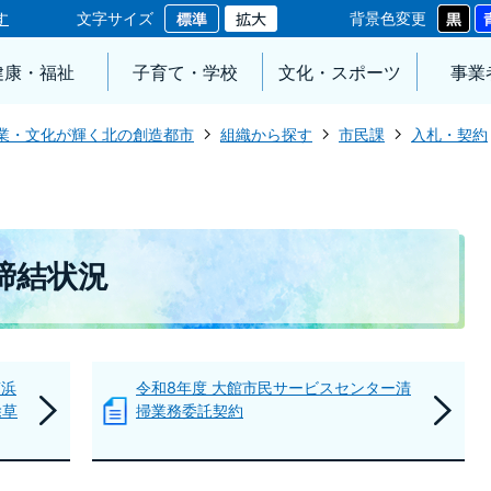
す
文字サイズ
背景色変更
健康・福祉
子育て・学校
文化・スポーツ
事業
業・文化が輝く北の創造都市
組織から探す
市民課
入札・契約
締結状況
南浜
令和8年度 大館市民サービスセンター清
除草
掃業務委託契約