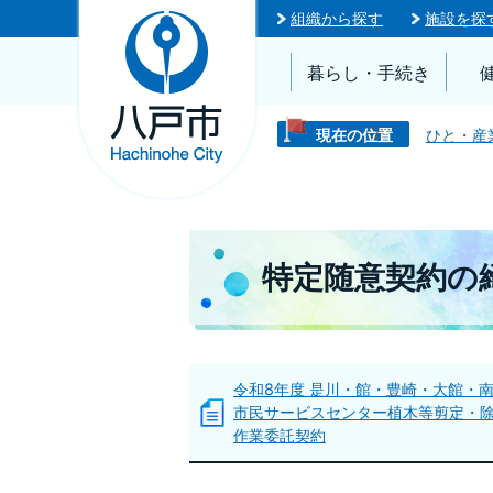
組織から探す
施設を探
暮らし・手続き
現在の位置
ひと・産
特定随意契約の
令和8年度 是川・館・豊崎・大館・
市民サービスセンター植木等剪定・
作業委託契約