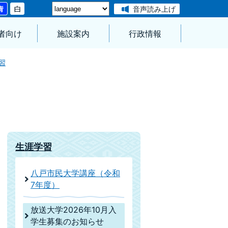
音声読み上げ
者向け
施設案内
行政情報
習
生涯学習
八戸市民大学講座（令和
7年度）
放送大学2026年10月入
学生募集のお知らせ