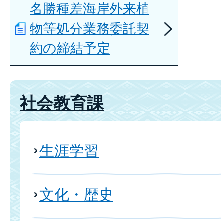
名勝種差海岸外来植
物等処分業務委託契
約の締結予定
社会教育課
生涯学習
文化・歴史