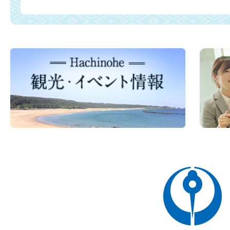
八
戸
市