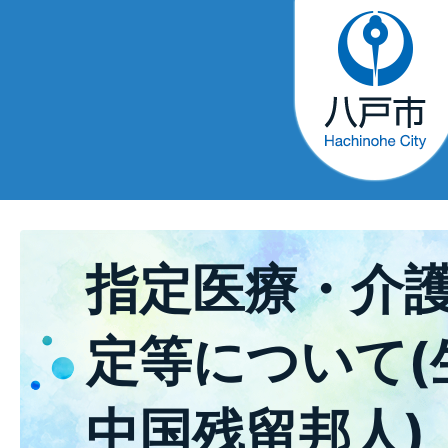
指定医療・介
定等について(
中国残留邦人)