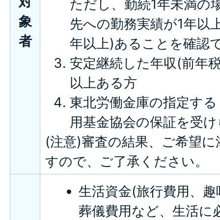
対
ただし、勤続1年未満の
象
先への勤務実績が1年以上
者
年以上)あることを確認
安定継続した年収(前年税
以上ある方
東北労働金庫の指定する
用基金協会の保証を受け
(注意)審査の結果、ご希望
すので、ご了承ください。
生活資金(旅行費用、
葬儀費用など、生活に