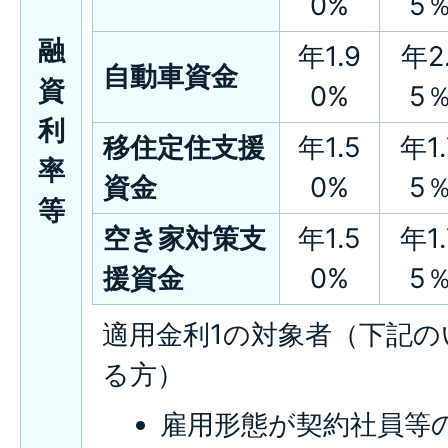
0%
5
融
年1.9
年2.
自動車資金
資
0%
5
利
移住定住支援
年1.5
年1.
率
資金
0%
5
等
空き家対策支
年1.5
年1.
援資金
0%
5
適用金利1の対象者（下記
る方）
雇用形態が契約社員等