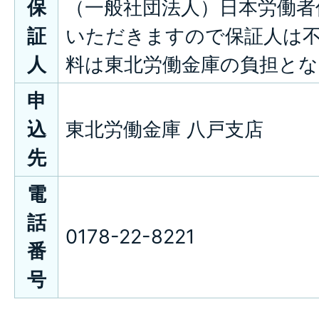
保
（一般社団法人）日本労働者
証
いただきますので保証人は
人
料は東北労働金庫の負担と
申
込
東北労働金庫 八戸支店
先
電
話
0178-22-8221
番
号