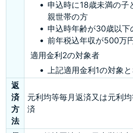
申込時に18歳未満の
親世帯の方
申込時年齢が30歳以下
前年税込年収が500万
適用金利2の対象者
上記適用金利1の対象
返
済
元利均等毎月返済又は元利均
方
済
法