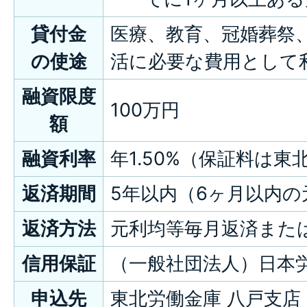
貸付金
医療、教育、冠婚葬祭
の使途
活に必要な費用として
融資
限度
100万円
額
融資
利率
年1.50%（保証料は
返済期間
5年以内（6ヶ月以内
返済方法
元利均等毎月返済また
信用
保証
（一般社団法人）日本
申込先
東北労働金庫 八戸支店