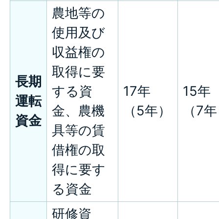
農地等の
使用及び
収益権の
取得に要
長期
する資
17年
15年
運転
金、農機
（5年）
（7年
資金
具等の賃
借権の取
得に要す
る資金
研修資