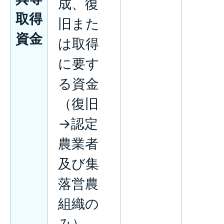
成、復
取得
旧また
資金
は取得
に要す
る資金
（復旧
→認定
農業者
及び集
落営農
組織の
み）