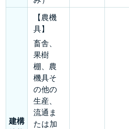
【農機
具】
畜舎、
果樹
棚、農
機具そ
の他の
生産、
流通ま
建構
たは加