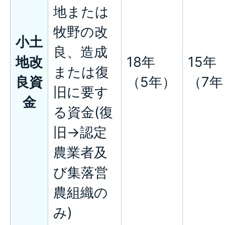
地または
牧野の改
小土
良、造成
地改
18年
15年
または復
良資
（5年）
（7年
旧に要す
金
る資金(復
旧→認定
農業者及
び集落営
農組織の
み)