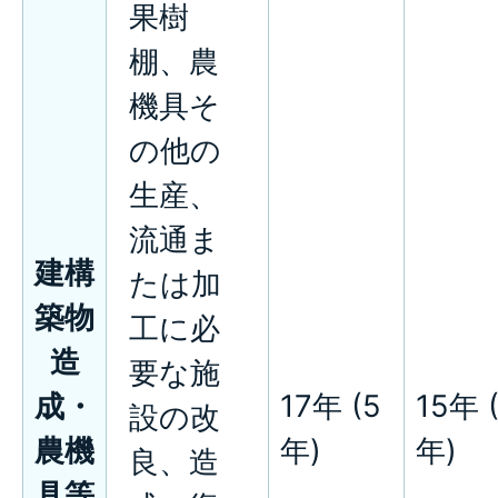
果樹
棚、農
機具そ
の他の
生産、
流通ま
建構
たは加
築物
工に必
造
要な施
成・
17年 (5
15年 
設の改
農機
年)
年)
良、造
具等