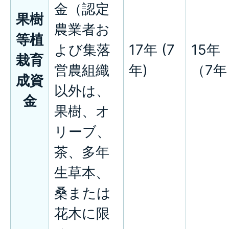
金（認定
果樹
農業者お
等植
よび集落
17年 (7
15年
栽育
営農組織
年)
（7年
成資
以外は、
金
果樹、オ
リーブ、
茶、多年
生草本、
桑または
花木に限