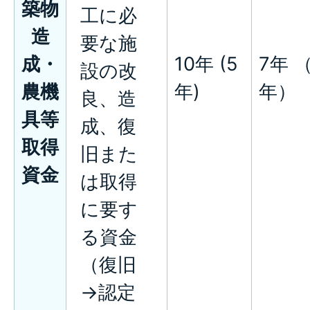
築物
工に必
造
要な施
成・
10年 (5
7年 
設の改
農機
年)
年）
良、造
具等
成、復
取得
旧また
資金
は取得
に要す
る資金
（復旧
→認定