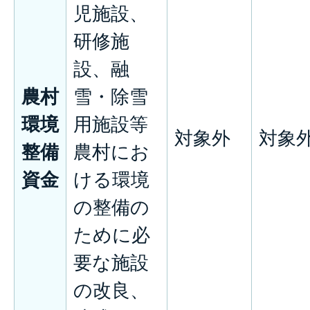
児施設、
研修施
設、融
農村
雪・除雪
環境
用施設等
対象外
対象
整備
農村にお
資金
ける環境
の整備の
ために必
要な施設
の改良、