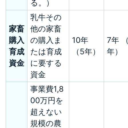
る。）
乳牛その
家畜
他の家畜
購入
の購入ま
10年
7年 
育成
たは育成
（5年）
年）
資金
に要する
資金
事業費1,8
00万円を
超えない
規模の農