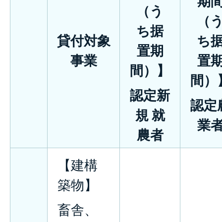
期
（う
（
ち据
貸付対象
ち
置期
事業
置
間）】
間）
認定新
認定
規 就
業
農者
【建構
築物】
畜舎、