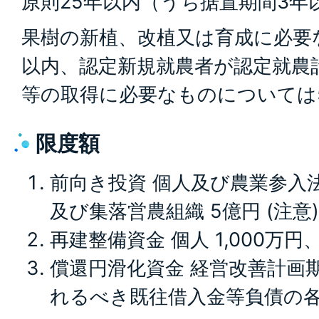
原則25年以内（うち据置期間3年
果樹の新植、改植又は育成に必要
以内、認定新規就農者が認定就農
等の取得に必要なものについては
限度額
前向き投資 個人及び農業参入法人
及び集落営農組織 5億円 (注意
再建整備資金 個人 1,000万円、
償還円滑化資金 経営改善計画
れるべき既往借入金等負債の