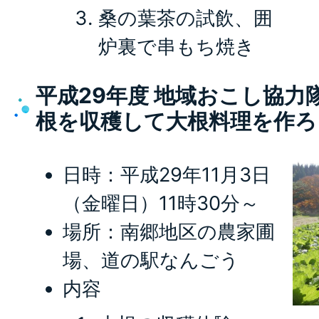
桑の葉茶の試飲、囲
炉裏で串もち焼き
平成29年度 地域おこし協力
根を収穫して大根料理を作ろ
日時：平成29年11月3日
（金曜日）11時30分～
場所：南郷地区の農家圃
場、道の駅なんごう
内容