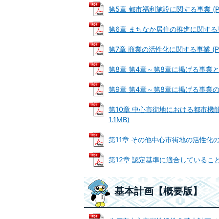
第5章 都市福利施設に関する事業 (PDF
第6章 まちなか居住の推進に関する事業 
第7章 商業の活性化に関する事業 (PDF
第8章 第4章～第8章に掲げる事業と一
第9章 第4章～第8章に掲げる事業の総
第10章 中心市街地における都市機
1.1MB)
第11章 その他中心市街地の活性化のため
第12章 認定基準に適合していることの証
基本計画【概要版】