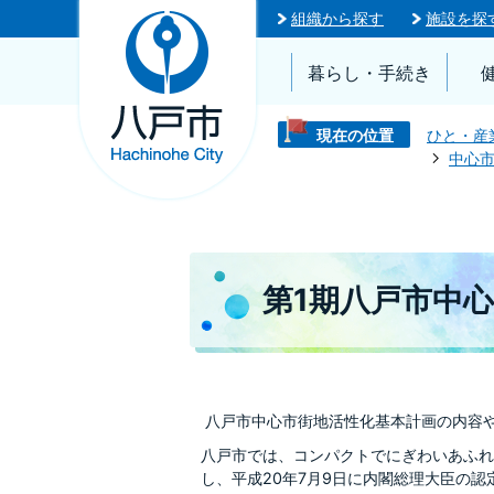
組織から探す
施設を探
暮らし・手続き
現在の位置
ひと・産
中心
第1期八戸市中
八戸市中心市街地活性化基本計画の内容
八戸市では、コンパクトでにぎわいあふれ
し、平成20年7月9日に内閣総理大臣の