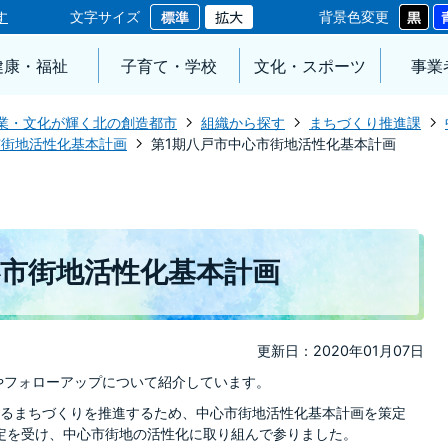
す
文字サイズ
背景色変更
健康・福祉
子育て・学校
文化・スポーツ
事業
業・文化が輝く北の創造都市
組織から探す
まちづくり推進課
市街地活性化基本計画
第1期八戸市中心市街地活性化基本計画
心市街地活性化基本計画
更新日：2020年01月07日
やフォローアップについて紹介しています。
るまちづくりを推進するため、中心市街地活性化基本計画を策定
認定を受け、中心市街地の活性化に取り組んで参りました。