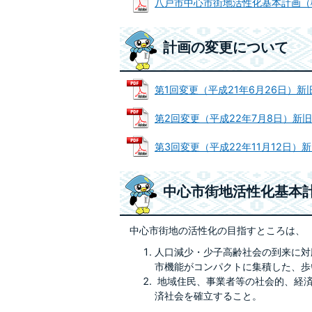
八戸市中心市街地活性化基本計画（概要版
計画の変更について
第1回変更（平成21年6月26日）新旧対照
第2回変更（平成22年7月8日）新旧対照表
第3回変更（平成22年11月12日）新旧対
中心市街地活性化基本
中心市街地の活性化の目指すところは、
人口減少・少子高齢社会の到来に対
市機能がコンパクトに集積した、歩
地域住民、事業者等の社会的、経済
済社会を確立すること。