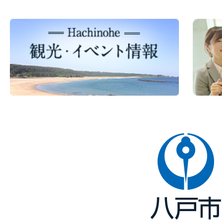
八
戸
市
Hachinohe