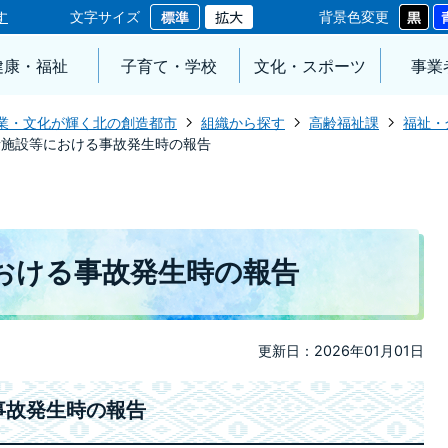
す
文字サイズ
背景色変更
健康・福祉
子育て・学校
文化・スポーツ
事業
業・文化が輝く北の創造都市
組織から探す
高齢福祉課
福祉・
者施設等における事故発生時の報告
おける事故発生時の報告
更新日：2026年01月01日
事故発生時の報告