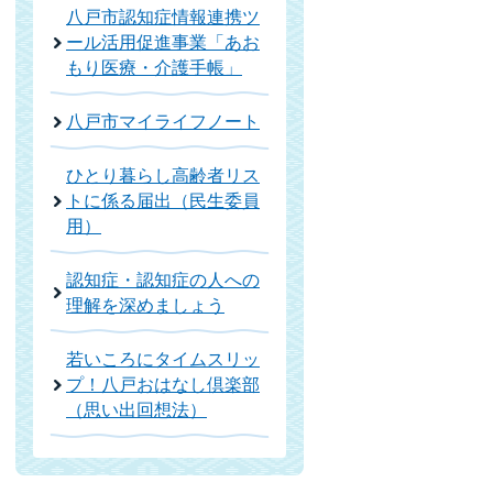
八戸市認知症情報連携ツ
ール活用促進事業「あお
もり医療・介護手帳」
八戸市マイライフノート
ひとり暮らし高齢者リス
トに係る届出（民生委員
用）
認知症・認知症の人への
理解を深めましょう
若いころにタイムスリッ
プ！八戸おはなし倶楽部
（思い出回想法）