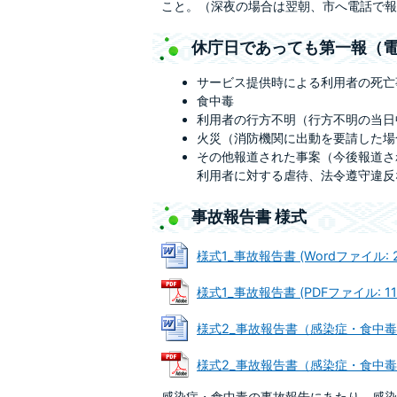
こと。（深夜の場合は翌朝、市へ電話で報
休庁日であっても第一報（
サービス提供時による利用者の死亡
食中毒
利用者の行方不明（行方不明の当日
火災（消防機関に出動を要請した場
その他報道された事案（今後報道さ
利用者に対する虐待、法令遵守違反
事故報告書 様式
様式1_事故報告書 (Wordファイル: 29
様式1_事故報告書 (PDFファイル: 114
様式2_事故報告書（感染症・食中毒） (
様式2_事故報告書（感染症・食中毒） (
感染症・食中毒の事故報告にあたり、感染