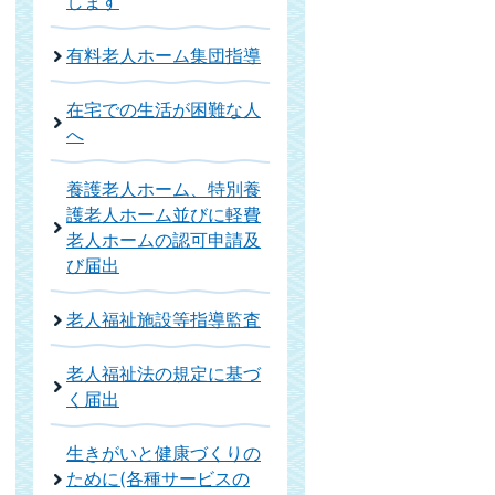
します
有料老人ホーム集団指導
在宅での生活が困難な人
へ
養護老人ホーム、特別養
護老人ホーム並びに軽費
老人ホームの認可申請及
び届出
老人福祉施設等指導監査
老人福祉法の規定に基づ
く届出
生きがいと健康づくりの
ために(各種サービスの