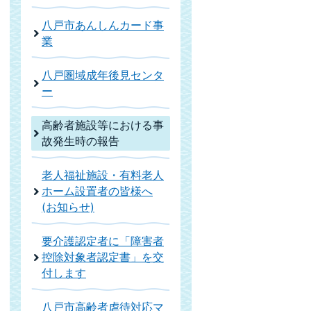
八戸市あんしんカード事
業
八戸圏域成年後見センタ
ー
高齢者施設等における事
故発生時の報告
老人福祉施設・有料老人
ホーム設置者の皆様へ
(お知らせ)
要介護認定者に「障害者
控除対象者認定書」を交
付します
八戸市高齢者虐待対応マ