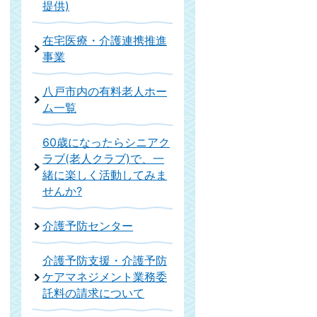
提供)
在宅医療・介護連携推進
事業
八戸市内の有料老人ホー
ム一覧
60歳になったらシニアク
ラブ(老人クラブ)で、一
緒に楽しく活動してみま
せんか?
介護予防センター
介護予防支援・介護予防
ケアマネジメント業務委
託料の請求について