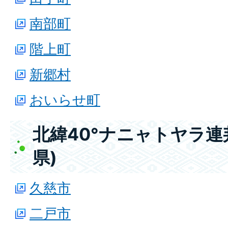
南部町
階上町
新郷村
おいらせ町
北緯40°ナニャトヤラ連
県)
久慈市
二戸市