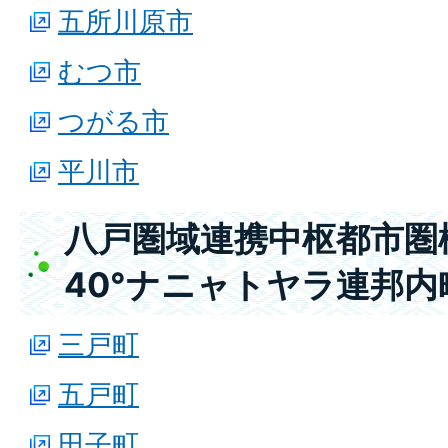
五所川原市
むつ市
つがる市
平川市
八戸圏域連携中枢都市圏構
40°ナニャトヤラ連邦内
三戸町
五戸町
田子町