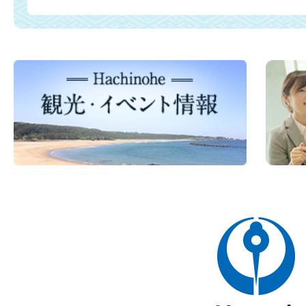
八
戸
市