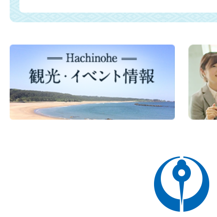
八
戸
市