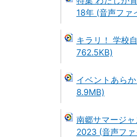
特集 わたしが
18年 (音声ファイ
キラリ！ 学校自
762.5KB)
イベントあらかる
8.9MB)
南郷サマージャ
2023 (音声ファイ