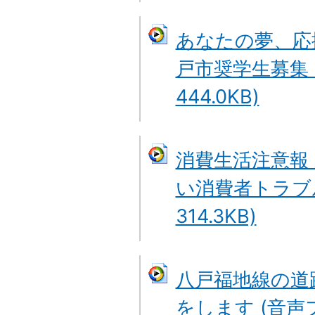
あなたの夢、応
戸市奨学生募集 
444.0KB)
消費生活注意報
い消費者トラブル
314.3KB)
八戸福地線の道
をします (音声ファ