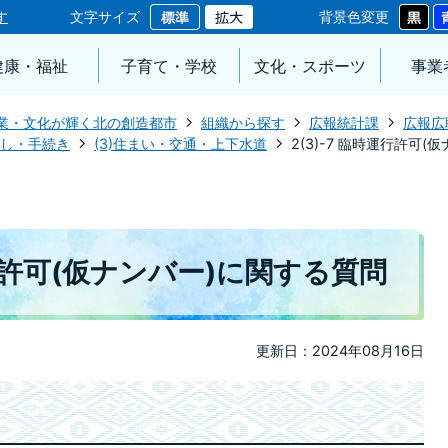
す
文字サイズ
背景色変更
健康・福祉
子育て・学校
文化・スポーツ
事業
業・文化が輝く北の創造都市
組織から探す
広報統計課
広報広
らし・手続き
(3)住まい・交通・上下水道
2(3)-7 臨時運行許可
運行許可(仮ナンバー)に関する質問
更新日：2024年08月16日