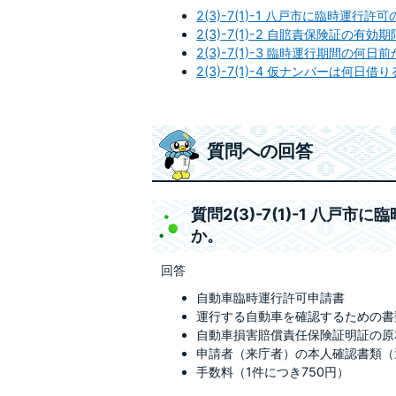
2(3)-7(1)-1 八戸市に臨時運
2(3)-7(1)-2 自賠責保険証の
2(3)-7(1)-3 臨時運行期間の何
2(3)-7(1)-4 仮ナンバーは何日
質問への回答
質問2(3)-7(1)-1 八
か。
回答
自動車臨時運行許可申請書
運行する自動車を確認するための書
自動車損害賠償責任保険証明証の原
申請者（来庁者）の本人確認書類（
手数料（1件につき750円）