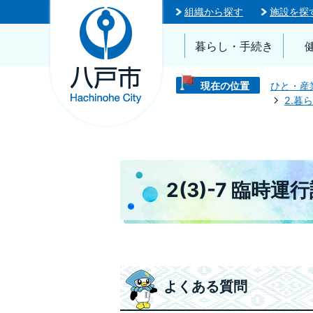
組織から探す
施設を探
暮らし・手続き
現在の位置
ひと・産
2.暮
2(3)-7 臨時
よくある質問