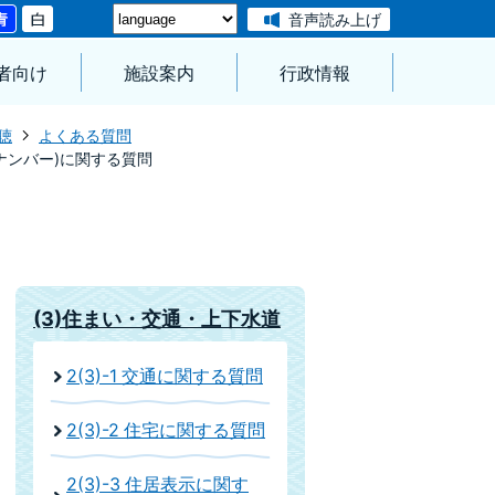
音声読み上げ
者向け
施設案内
行政情報
聴
よくある質問
(仮ナンバー)に関する質問
(3)住まい・交通・上下水道
2(3)-1 交通に関する質問
2(3)-2 住宅に関する質問
2(3)-3 住居表示に関す