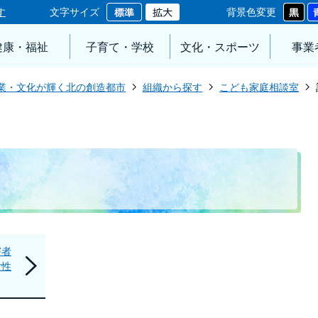
す
文字サイズ
背景色変更
健康・福祉
子育て・学校
文化・スポーツ
事業
業・文化が輝く北の創造都市
組織から探す
こども家庭相談室
害者
女性