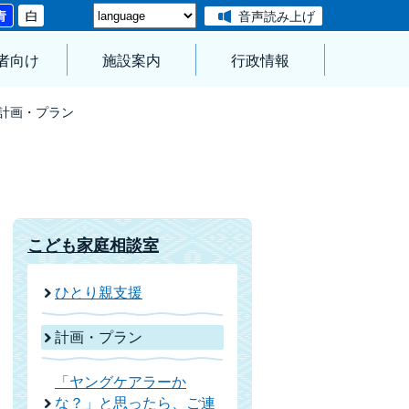
音声読み上げ
者向け
施設案内
行政情報
計画・プラン
こども家庭相談室
ひとり親支援
計画・プラン
「ヤングケアラーか
な？」と思ったら、ご連