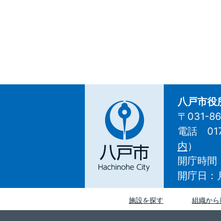
八戸市役
〒031-
電話 01
八
内
）
戸
開庁時間
市
Hachinohe
開庁日：
City
施設を探す
組織から