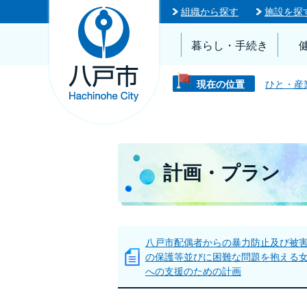
組織から探す
施設を探
暮らし・手続き
現在の位置
ひと・産
計画・プラン
八戸市配偶者からの暴力防止及び被
の保護等並びに困難な問題を抱える
への支援のための計画