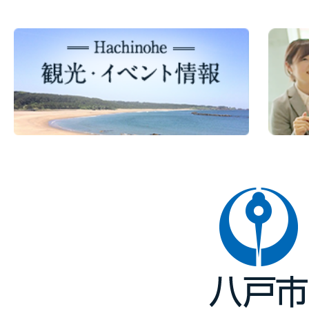
八
戸
市
Hachinohe