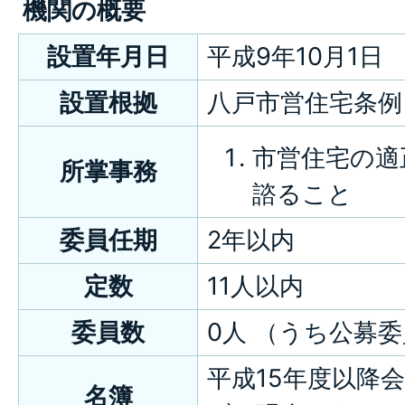
機関の概要
設置年月日
平成9年10月1日
設置根拠
八戸市営住宅条例
市営住宅の適
所掌事務
諮ること
委員任期
2年以内
定数
11人以内
委員数
0人 （うち公募
平成15年度以降
名簿