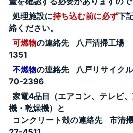
量を確認する必要がありますので
処理施設に
持ち込む前に必ず
下
絡ください。
可燃物
の連絡先 八戸清掃工場 T
1351
不燃物
の連絡先 八戸リサイクルプラ
70-2396
家電4品目（エアコン、テレビ、
機・乾燥機）と
コンクリート殻の連絡先 市清掃事務
27-4511