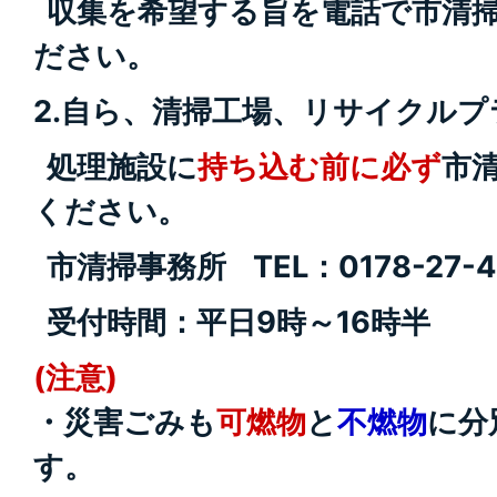
収集を希望する旨を電話で市清
ださい。
2.自ら、清掃工場、リサイクル
処理施設に
持ち込む前に必ず
市
ください。
市清掃事務所 TEL：0178-27-4
受付時間：平日9時～16時半
(注意)
・災害ごみも
可燃物
と
不燃物
に分
す。