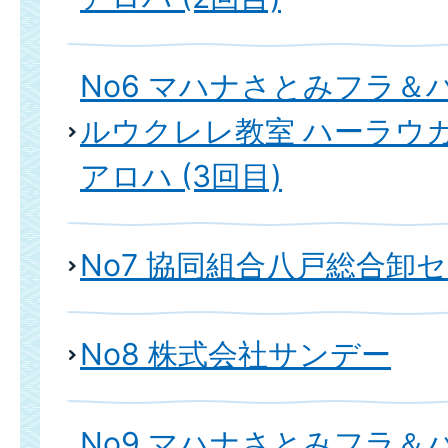
No6 マハナさとみフラ＆
ルウクレレ教室 ハーラウ
アロハ (3回目)
No7 協同組合八戸総合卸
No8 株式会社サンデー
No9 マハナさとみフラ＆