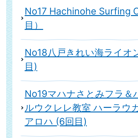
No17 Hachinohe Surfing 
目）
No18八戸きれい海ライオ
目)
No19マハナさとみフラ
ルウクレレ教室 ハーラウ
アロハ (6回目)