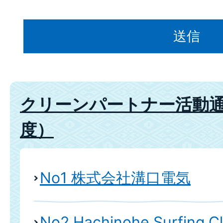
クリーンパートナー活動通
度）
No1 株式会社溝口電気
No2 Hachinohe Surfing C