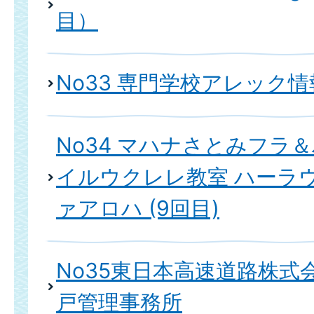
目）
No33 専門学校アレック
No34 マハナさとみフラ
イルウクレレ教室 ハーラ
ァアロハ (9回目)
No35東日本高速道路株式会
戸管理事務所