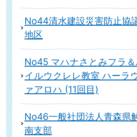
No44清水建設災害防止協
地区
No45 マハナさとみフラ
イルウクレレ教室 ハーラ
ァアロハ (11回目)
No46一般社団法人青森県
南支部