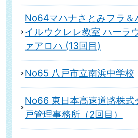
No64マハナさとみフラ
イルウクレレ教室 ハーラ
ァアロハ (13回目)
No65 八戸市立南浜中学校
No66 東日本高速道路株式
戸管理事務所（2回目）