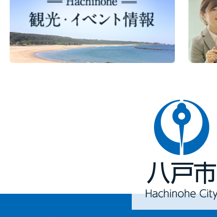
八
戸
市
Hachinohe
City