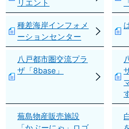
リエント
種差海岸インフォメ
ーションセンター
八戸都市圏交流プラ
ザ「8base」
蕪島物産販売施設
「かぶーにゃ」ロゴ