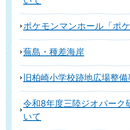
いて
ポケモンマンホール「ポ
蕪島・種差海岸
旧柏崎小学校跡地広場整備
令和8年度三陸ジオパーク
いて