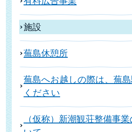
有料広告事業
施設
蕪島休憩所
蕪島へお越しの際は、蕪島
ください
（仮称）新潮観荘整備事業