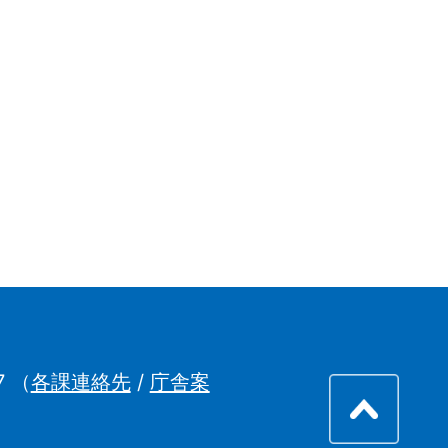
7
（
各課連絡先
/
庁舎案