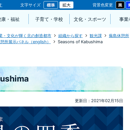
す
文字サイズ
背景色変更
健康・福祉
子育て・学校
文化・スポーツ
事業
業・文化が輝く北の創造都市
組織から探す
観光課
蕪島休憩所
憩所展示パネル（english）
Seasons of Kabushima
bushima
更新日：2021年02月15日