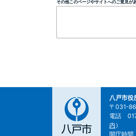
その他このページやサイトへのご意見が
八戸市役
〒031-
電話 01
八
内
）
戸
開庁時間
市