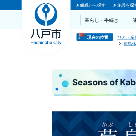
組織から探す
施設を探
暮らし・手続き
現在の位置
ひと・産
蕪島休
Seasons of Ka