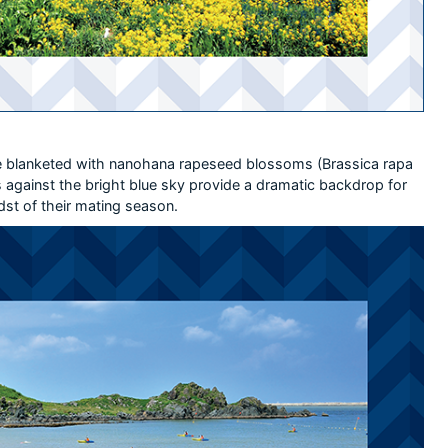
are blanketed with nanohana rapeseed blossoms (Brassica rapa
ers against the bright blue sky provide a dramatic backdrop for
idst of their mating season.