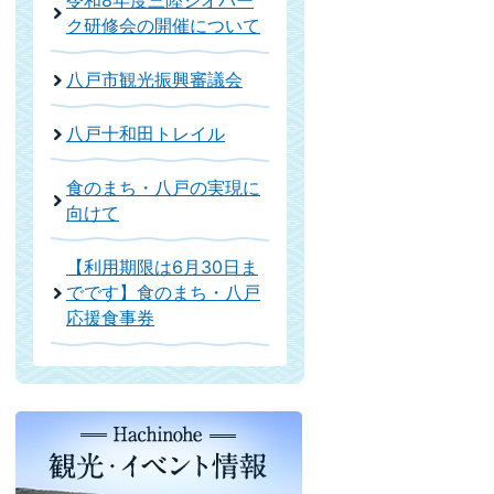
令和8年度三陸ジオパー
ク研修会の開催について
八戸市観光振興審議会
八戸十和田トレイル
食のまち・八戸の実現に
向けて
【利用期限は6月30日ま
でです】食のまち・八戸
応援食事券