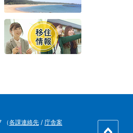
7
（
各課連絡先
/
庁舎案