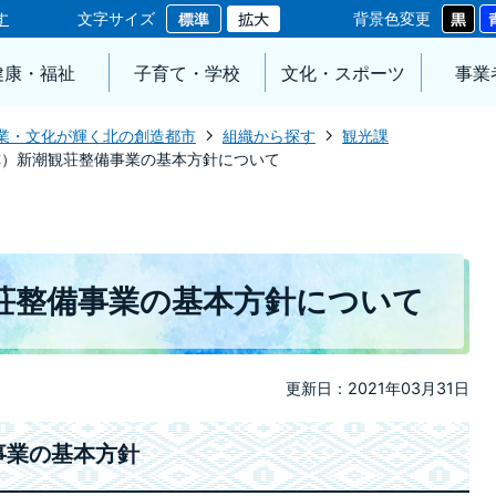
す
文字サイズ
背景色変更
健康・福祉
子育て・学校
文化・スポーツ
事業
業・文化が輝く北の創造都市
組織から探す
観光課
称）新潮観荘整備事業の基本方針について
荘整備事業の基本方針について
更新日：2021年03月31日
事業の基本方針