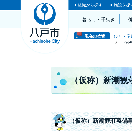
組織から探す
施設を探
暮らし・手続き
現在の位置
ひと・産
（仮
（仮称）新潮観
（仮称）新潮観荘整備