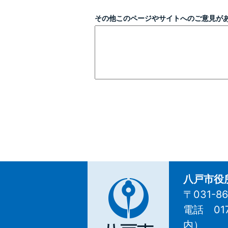
その他このページやサイトへのご意見が
八戸市役
〒031-
電話 01
八
内
）