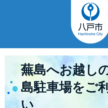
蕪島へお越し
島駐車場をご
い