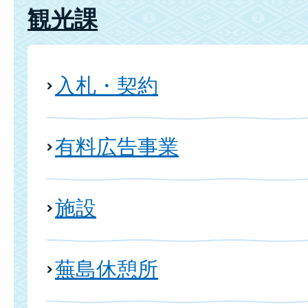
観光課
入札・契約
有料広告事業
施設
蕪島休憩所