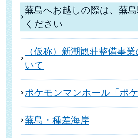
蕪島へお越しの際は、蕪島
ください
（仮称）新潮観荘整備事業
いて
ポケモンマンホール「ポ
蕪島・種差海岸