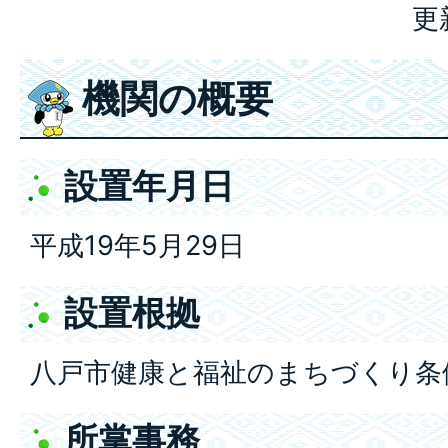
更
機関の概要
設置年月日
平成19年5月29日
設置根拠
八戸市健康と福祉のまちづくり条
所掌事務