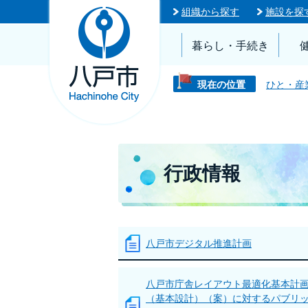
組織から探す
施設を探
暮らし・手続き
現在の位置
ひと・産
行政情報
八戸市デジタル推進計画
八戸市庁舎レイアウト最適化基本計
（基本設計）（案）に対するパブリ