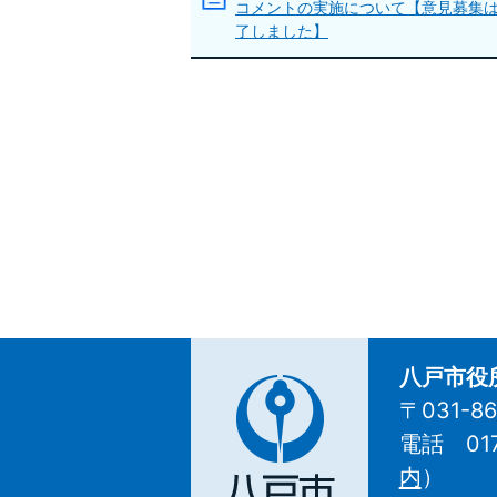
コメントの実施について【意見募集
了しました】
八戸市役
〒031-
電話 01
八
内
）
戸