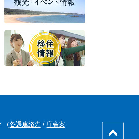
7
（
各課連絡先
/
庁舎案