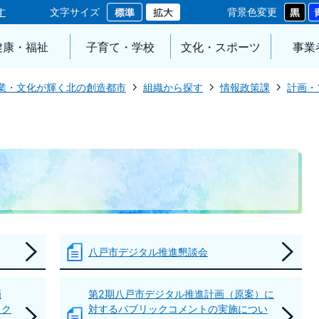
す
文字サイズ
背景色変更
健康・福祉
子育て・学校
文化・スポーツ
事業
業・文化が輝く北の創造都市
組織から探す
情報政策課
計画・
八戸市デジタル推進懇談会
画
第2期八戸市デジタル推進計画（原案）に
ック
対するパブリックコメントの実施につい