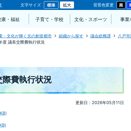
す
文字サイズ
背景色変更
健康・福祉
子育て・学校
文化・スポーツ
事業
業・文化が輝く北の創造都市
組織から探す
議会総務課
八戸市
年度 議長交際費執行状況
交際費執行状況
更新日：2026年05月11日
KB)
KB)