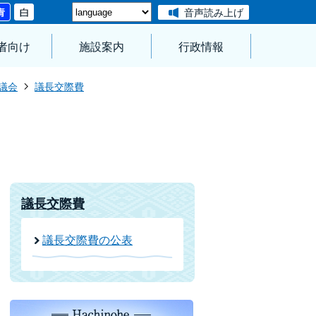
音声読み上げ
者向け
施設案内
行政情報
議会
議長交際費
議長交際費
議長交際費の公表