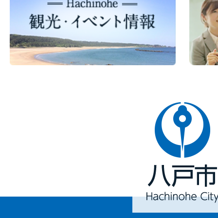
八
戸
市
Hachinohe
City