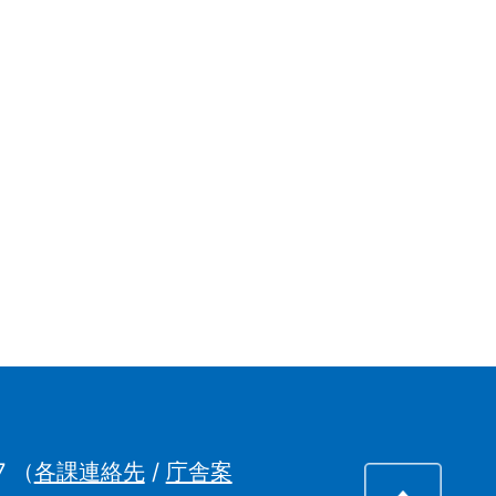
7
（
各課連絡先
/
庁舎案