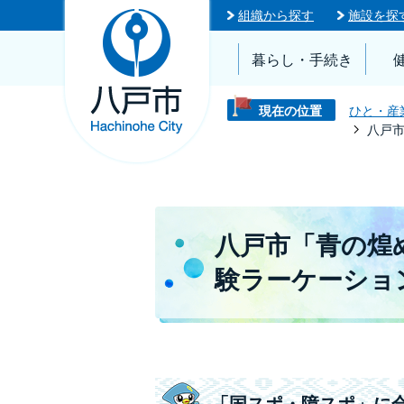
組織から探す
施設を探
暮らし・手続き
現在の位置
ひと・産
八戸
八戸市「青の煌
験ラーケーショ