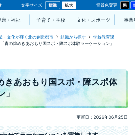
す
文字サイズ
背景色変更
健康・福祉
子育て・学校
文化・スポーツ
事業
業・文化が輝く北の創造都市
組織から探す
学校教育課
市「青の煌めきあおもり国スポ・障スポ体験ラーケーション」
めきあおもり国スポ・障スポ体
ン」
更新日：2026年06月25日