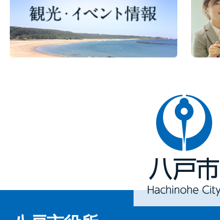
八
戸
市
Hachinohe
City