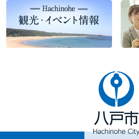
八
戸
市
Hachinohe
City