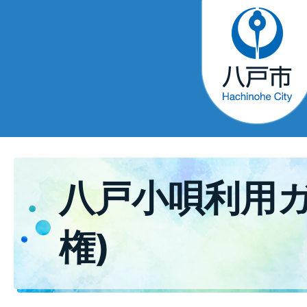
八戸小唄利用ガ
権)