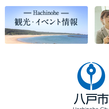
八
戸
市
Hachinohe
City